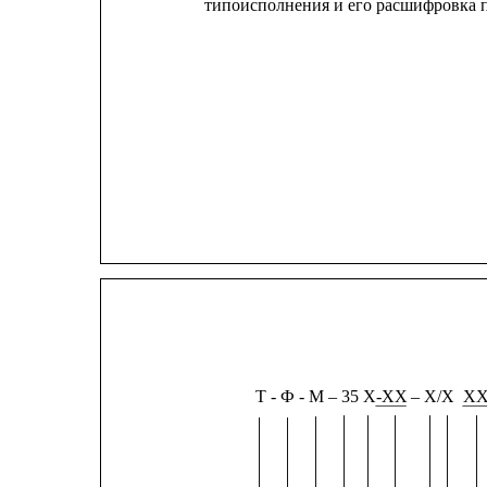
типоисполнения и его расшифровка п
Т - Ф - М – 35 Х-ХХ
 – Х/Х
Х