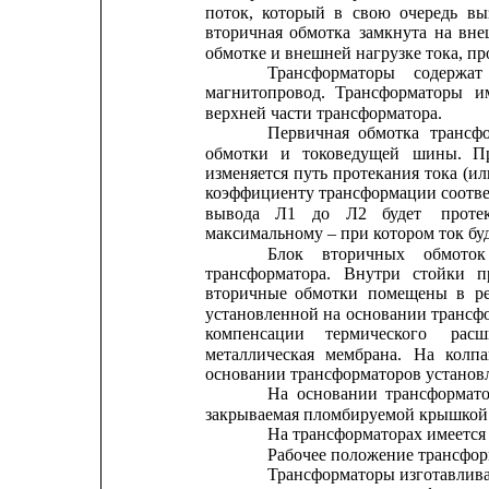
поток,
который
в
свою
очередь
вы
вторичная
обмотка
замкнута
на
вн
обмотке и внешней нагрузке тока, п
Трансформаторы
содержат
магнитопровод.
Трансформаторы
и
верхней части трансформатора.
Первичная
обмотка
трансф
обмотки
и
токоведущей
шины.
П
изменяется
путь
протекания
тока
(ил
коэффициенту трансформации
соотве
вывода
Л1
до
Л2
будет
проте
максимальному – при котором ток буд
Блок
вторичных
обмоток
трансформатора.
Внутри
стойки
п
вторичные
обмотки
помещены
в
р
установленной
на
основании
трансф
компенсации     
термического
расш
металлическая
мембрана.
На
колпа
основании трансформаторов установл
На
основании
трансформат
закрываемая пломбируемой крышкой
На трансформаторах имеется
Рабочее положение трансформ
Трансформаторы изготавлива