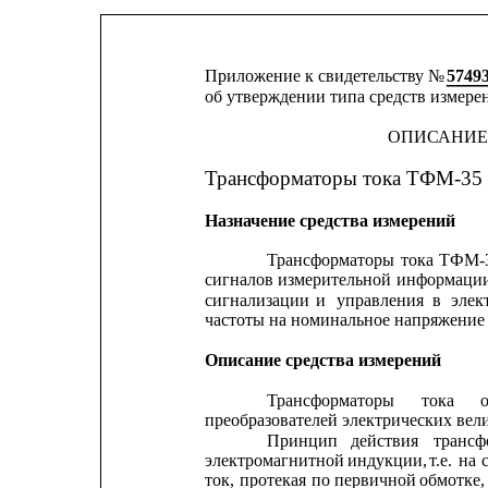
Приложение к свидетельству № 
5749
об утверждении типа средств измере
ОПИСАНИЕ
Трансформаторы тока ТФМ-35
Назначение средства измерений
Трансформаторы
тока
ТФМ-
сигналов
измерительной
информаци
сигнализации
и
управления
в
элек
частоты на номинальное напряжение 
Описание средства измерений
Трансформаторы
тока
преобразователей электрических вел
Принцип
действия
трансф
электромагнитной
индукции,
т.е.
на
ток,
протекая
по
первичной
обмотке,