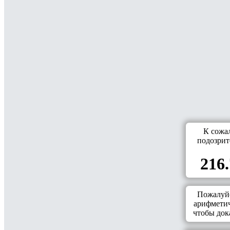
К сожа
подозрит
216.
Пожалуйс
арифметич
чтобы дока