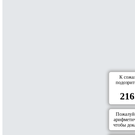
К сожа
подозрит
216
Пожалуйс
арифметич
чтобы дока